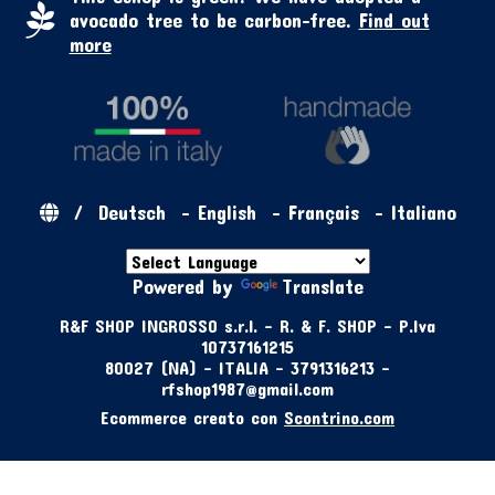
avocado tree to be carbon-free.
Find out
more
/
Deutsch
-
English
-
Français
-
Italiano
Powered by
Translate
R&F SHOP INGROSSO s.r.l. - R. & F. SHOP - P.Iva
10737161215
80027 (NA) - ITALIA - 3791316213 -
rfshop1987@gmail.com
Ecommerce creato con
Scontrino.com