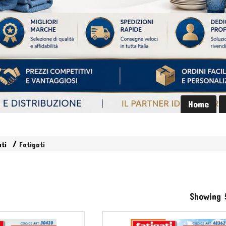
Home
ati
Fatigati
Showing 