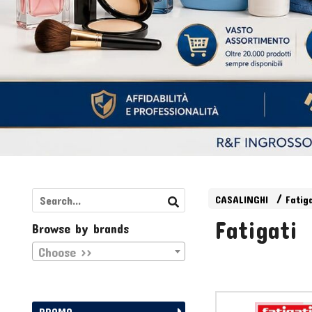
CASALINGHI
Fatig
Fatigati
Browse by brands
Choose >>
PROMO