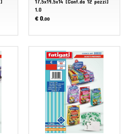
]
17,5x19,5x14 [Conf.da 12 pezzi]
1.0
0
€
,00