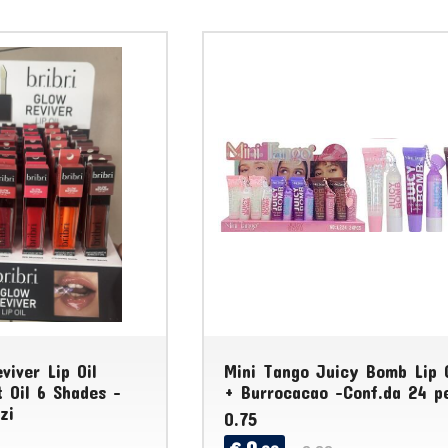
viver Lip Oil
Mini Tango Juicy Bomb Lip 
t Oil 6 Shades -
+ Burrocacao -Conf.da 24 p
zi
0.75