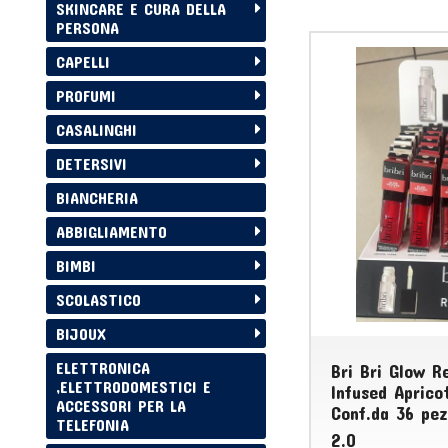
SKINCARE E CURA DELLA
PERSONA
CAPELLI
PROFUMI
CASALINGHI
DETERSIVI
BIANCHERIA
ABBIGLIAMENTO
BIMBI
SCOLASTICO
BIJOUX
ELETTRONICA
Bri Bri Glow Re
,ELETTRODOMESTICI E
Infused Aprico
ACCESSORI PER LA
Conf.da 36 pez
TELEFONIA
2.0