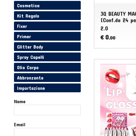
Cosmetica
3Q BEAUTY MAG
Kit Regalo
[Conf.da 24 pe
Fixer
2.0
Primer
0
€
,00
Glitter Body
Spray Capelli
Olio Corpo
Abbronzante
Importazione
Name
Email