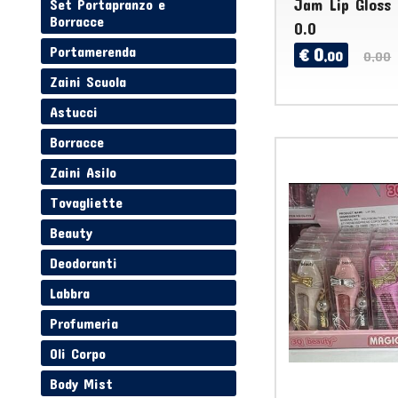
Jam Lip Gloss 
Set Portapranzo e
Borracce
0.0
Portamerenda
0
€
,00
0,00
Zaini Scuola
Astucci
Borracce
Zaini Asilo
Tovagliette
Beauty
Deodoranti
Labbra
Profumeria
Oli Corpo
Body Mist