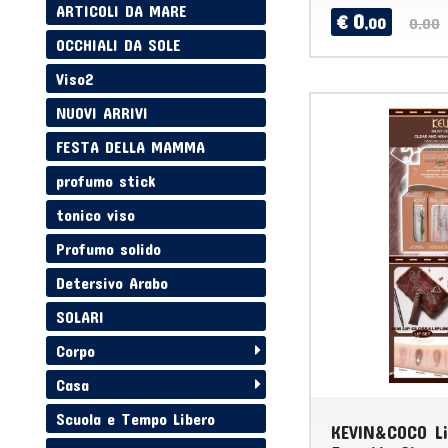
ARTICOLI DA MARE
0
€
,00
0,00
OCCHIALI DA SOLE
Viso2
NUOVI ARRIVI
FESTA DELLA MAMMA
profumo stick
tonico viso
Profumo solido
Detersivo Arabo
SOLARI
Corpo
Casa
Scuola e Tempo Libero
KEVIN&COCO Lip