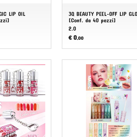
IC LIP OIL
3Q BEAUTY PEEL-OFF LIP GL
zzi]
[Conf. da 40 pezzi]
2.0
0
€
,00