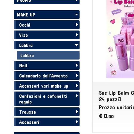
MAKE UP
Occhi
Viso
Labbra
Labbra
Nail
Calendario dell'Avvento
Accessori vari make up
Sas Lip Balm C
Confezioni e cofanetti
24 pezzi]
regalo
Prezzo unitari
Trousse
0
€
,00
Accessori