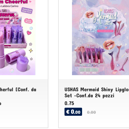
herful [Conf. da
USHAS Mermaid Shiny Lipglo
Set -Conf.da 24 pezzi
o
0.75
0
€
,00
0,00