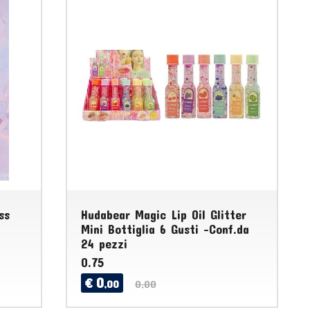
ss
Hudabear Magic Lip Oil Glitter
Mini Bottiglia 6 Gusti -Conf.da
24 pezzi
0.75
0
€
,00
0,00