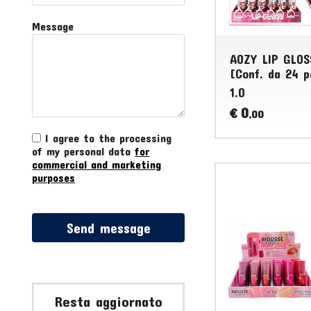
Message
AOZY LIP GLO
[Conf. da 24 p
1.0
0
€
,00
I agree to the processing
of my personal data
for
commercial and marketing
purposes
Send message
Resta aggiornato