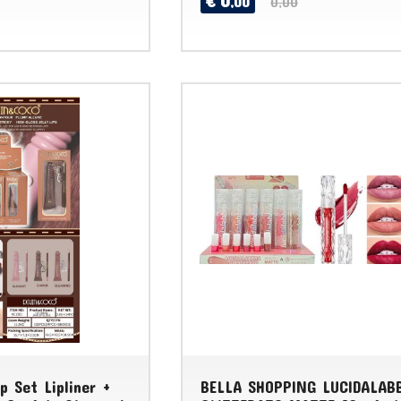
0
€
,00
0,00
 Set Lipliner +
BELLA SHOPPING LUCIDALAB