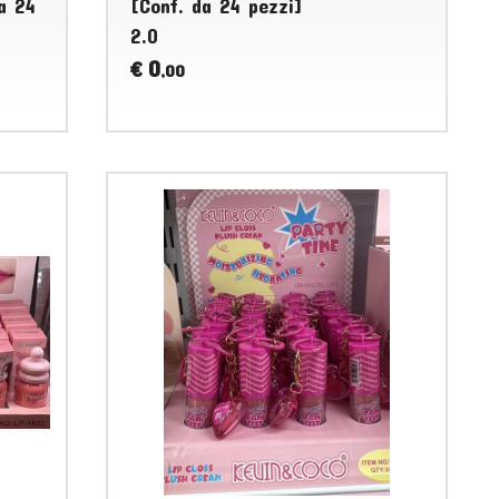
a 24
[Conf. da 24 pezzi]
2.0
0
€
,00