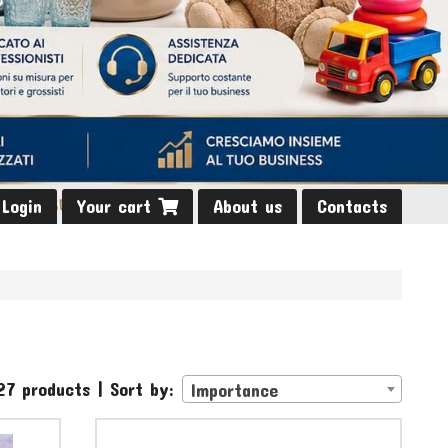
Login
Your cart
About us
Contacts
27 products | Sort by:
Importance