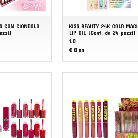
SS CON CIONDOLO
KISS BEAUTY 24K GOLD MAG
ezzi]
LIP OIL [Conf. da 24 pezzi]
1.0
0
€
,00