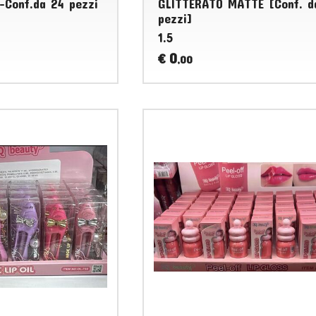
-Conf.da 24 pezzi
GLITTERATO MATTE [Conf. d
pezzi]
1.5
0
€
,00