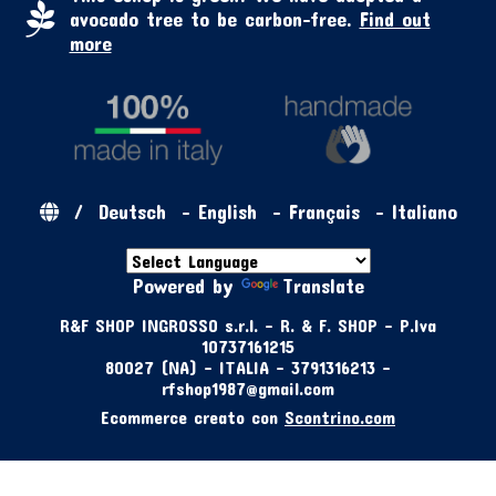
avocado tree to be carbon-free.
Find out
more
/
Deutsch
-
English
-
Français
-
Italiano
Powered by
Translate
R&F SHOP INGROSSO s.r.l. - R. & F. SHOP - P.Iva
10737161215
80027 (NA) - ITALIA - 3791316213 -
rfshop1987@gmail.com
Ecommerce creato con
Scontrino.com