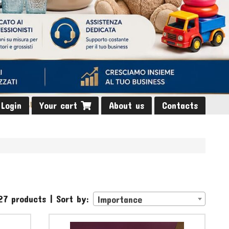
Login
Your cart
About us
Contacts
27 products | Sort by:
Importance