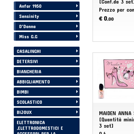
[Conf.da 3 set
Anfar 1950
Prezzo per co
Sensinity
0
€
,00
D'Donna
Miss G.G
CASALINGHI
DETERSIVI
BIANCHERIA
ABBIGLIAMENTO
BIMBI
SCOLASTICO
BIJOUX
MAIDEN ANNA 
[Quantità mini
ELETTRONICA
3 set]
,ELETTRODOMESTICI E
0.6
ACCESSORI PER LA