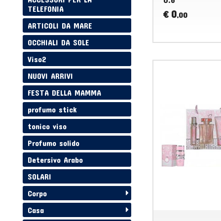
TELEFONIA
0
€
,00
ARTICOLI DA MARE
OCCHIALI DA SOLE
Viso2
NUOVI ARRIVI
FESTA DELLA MAMMA
profumo stick
tonico viso
Profumo solido
Detersivo Arabo
SOLARI
Corpo
Casa