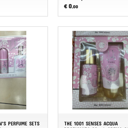
0
€
,00
'S PERFUME SETS
THE 1001 SENSES ACQUA