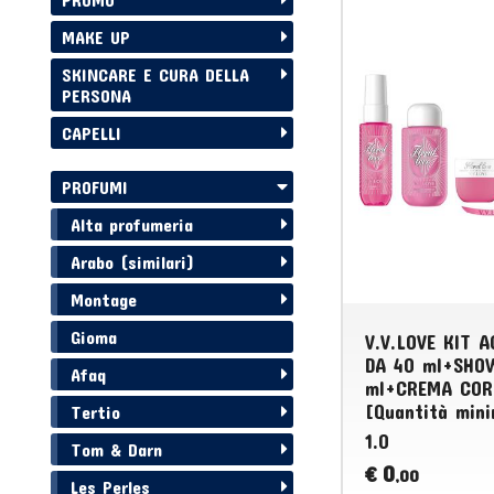
MAKE UP
SKINCARE E CURA DELLA
PERSONA
CAPELLI
PROFUMI
Alta profumeria
Arabo (similari)
Montage
Gioma
V.V.LOVE KIT 
DA 40 ml+SHO
Afaq
ml+CREMA COR
[Quantità mini
Tertio
1.0
Tom & Darn
0
€
,00
Les Perles