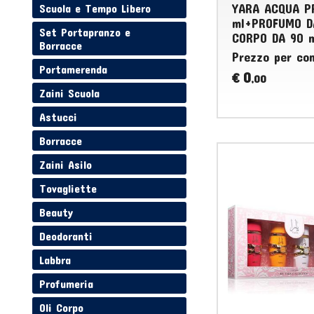
YARA ACQUA P
Scuola e Tempo Libero
ml+PROFUMO D
Set Portapranzo e
CORPO DA 90 m
Borracce
Prezzo per co
Portamerenda
0
€
,00
Zaini Scuola
Astucci
Borracce
Zaini Asilo
Tovagliette
Beauty
Deodoranti
Labbra
Profumeria
Oli Corpo