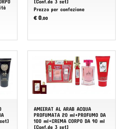
ORPO
[Conf.da 3 set]
ità
Prezzo per confezione
0
€
,00
0
AMEERAT AL ARAB ACQUA
MA
PROFUMATA 20 ml+PROFUMO DA
set]
100 ml+CREMA CORPO DA 90 ml
[Conf.da 3 set]