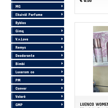
0
€
,00
MG
Ekuivàl Parfume
Byblos
Gimq
V.v.Love
Remys
Deodorante
Bimbi
Luxerom co
PM
Conver
Volarè
LUENCO WOMEN
GMP