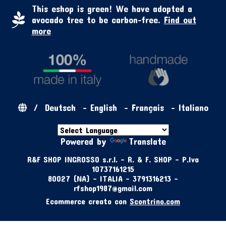
This eshop is green! We have adopted a
avocado tree to be carbon-free.
Find out
more
/
Deutsch
-
English
-
Français
-
Italiano
Powered by
Translate
R&F SHOP INGROSSO s.r.l. - R. & F. SHOP - P.Iva
10737161215
80027 (NA) - ITALIA - 3791316213 -
rfshop1987@gmail.com
Ecommerce creato con
Scontrino.com