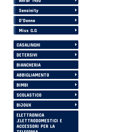
Anfar 1950
Sensinity
D'Donna
Miss G.G
CASALINGHI
DETERSIVI
BIANCHERIA
ABBIGLIAMENTO
BIMBI
SCOLASTICO
BIJOUX
ELETTRONICA
,ELETTRODOMESTICI E
ACCESSORI PER LA
TELEFONIA