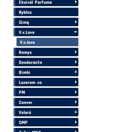
Ekuivàl Parfume
Byblos
Gimq
V.v.Love
V.v.love
Remys
Deodorante
Bimbi
Luxerom co
PM
Conver
Volarè
GMP