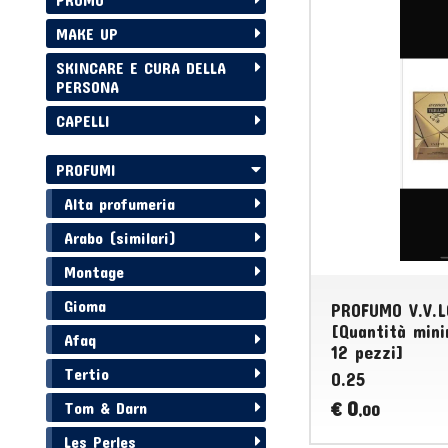
MAKE UP
SKINCARE E CURA DELLA
PERSONA
CAPELLI
PROFUMI
Alta profumeria
Arabo (similari)
Montage
Gioma
PROFUMO V.V.L
[Quantità mini
Afaq
12 pezzi]
Tertio
0.25
0
€
Tom & Darn
,00
Les Perles