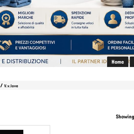
Home
V.v.love
Showing