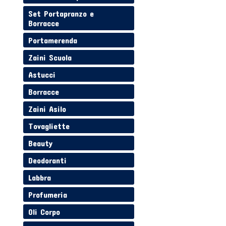
Set Portapranzo e
Borracce
Portamerenda
Zaini Scuola
Astucci
Borracce
Zaini Asilo
Tovagliette
Beauty
Deodoranti
Labbra
Profumeria
Oli Corpo