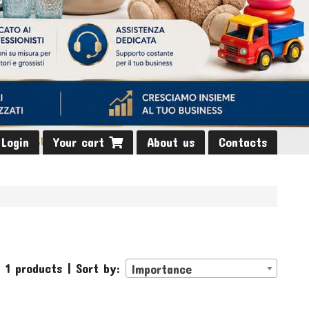
Login
Your cart
About us
Contacts
 1 products | Sort by:
Importance