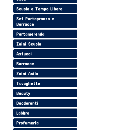
Scuola e Tempo Libero
Set Portapranzo e
Borracce
Portamerenda
Zaini Scuola
Astucci
Borracce
Zaini Asilo
Tovagliette
Beauty
Deodoranti
Labbra
Profumeria