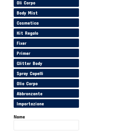
Oli Corpo
Body Mist
Cosmetica
Kit Regalo
Fixer
Primer
Glitter Body
Spray Capelli
Olio Corpo
Abbronzante
Importazione
Name