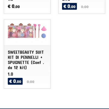
0
0
€
€
,00
,00
0,00
SWEETBEAUTY SUIT
KIT DI PENNELLI +
SPUGNETTE (Conf .
da 12 kit)
1.0
0
€
,00
0,00