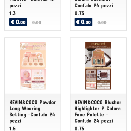
pezzi
Conf.da 24 pezzi
1.3
0.75
0
0
€
€
,00
0,00
,00
0,00
KEVIN&COCO Powder
KEVIN&COCO Blusher
Long Wearing
Highlighter 2 Colors
Setting -Conf.da 24
Face Palette -
pezzi
Conf.da 24 pezzi
1.5
0.75