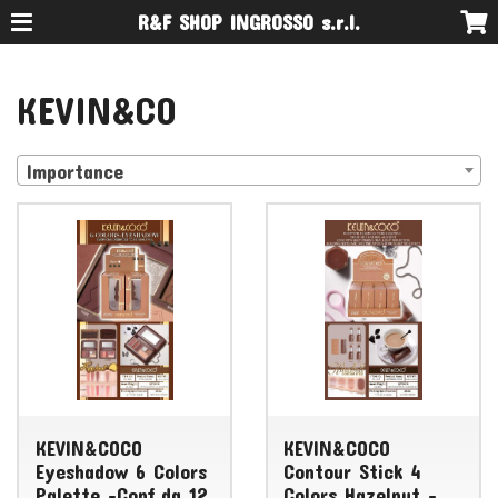
R&F SHOP INGROSSO s.r.l.
KEVIN&CO
Importance
KEVIN&COCO
KEVIN&COCO
Eyeshadow 6 Colors
Contour Stick 4
Palette -Conf.da 12
Colors Hazelnut -