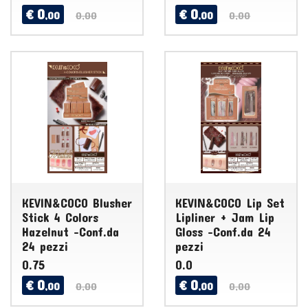
0
0
€
€
,00
0,00
,00
0,00
KEVIN&COCO Blusher
KEVIN&COCO Lip Set
Stick 4 Colors
Lipliner + Jam Lip
Hazelnut -Conf.da
Gloss -Conf.da 24
24 pezzi
pezzi
0.75
0.0
0
0
€
€
,00
0,00
,00
0,00