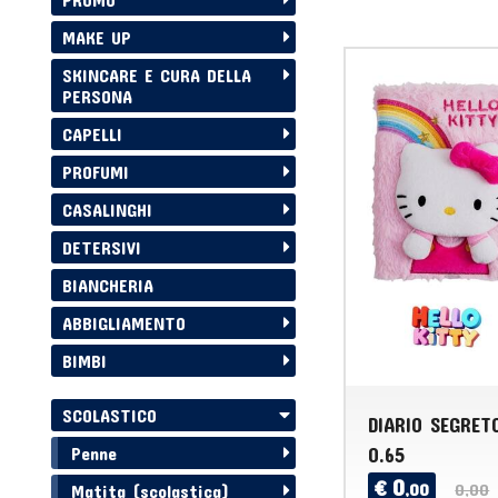
MAKE UP
SKINCARE E CURA DELLA
PERSONA
CAPELLI
PROFUMI
CASALINGHI
DETERSIVI
BIANCHERIA
ABBIGLIAMENTO
BIMBI
SCOLASTICO
DIARIO SEGRET
0.65
Penne
0
€
,00
0,00
Matita (scolastica)