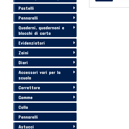
Pastelli
Pennarelli
Quaderni, quadernoni e
blocchi di carta
Evidenziatori
Zaini
Diari
Accessori vari per la
scuola
Correttore
Gomme
Colla
Pennarelli
Astucci