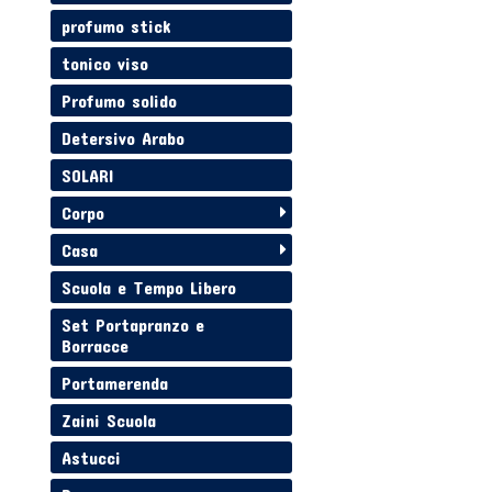
profumo stick
tonico viso
Profumo solido
Detersivo Arabo
SOLARI
Corpo
Casa
Scuola e Tempo Libero
Set Portapranzo e
Borracce
Portamerenda
Zaini Scuola
Astucci