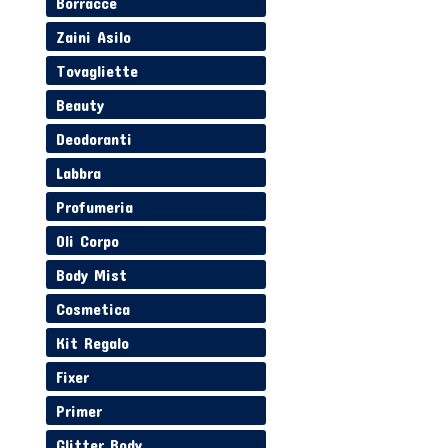
Borracce
Zaini Asilo
Tovagliette
Beauty
Deodoranti
Labbra
Profumeria
Oli Corpo
Body Mist
Cosmetica
Kit Regalo
Fixer
Primer
Glitter Body