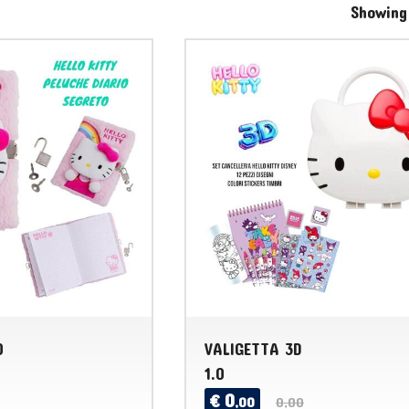
Showing
O
VALIGETTA 3D
1.0
0
€
,00
0,00