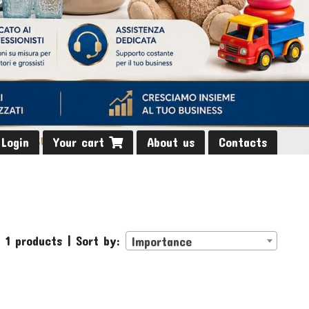
Login
Your cart
About us
Contacts
 1 products | Sort by:
Importance