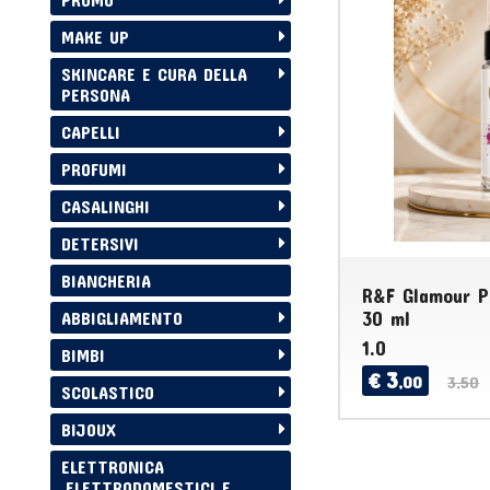
MAKE UP
SKINCARE E CURA DELLA
PERSONA
CAPELLI
PROFUMI
CASALINGHI
DETERSIVI
BIANCHERIA
R&F Glamour P
30 ml
ABBIGLIAMENTO
1.0
BIMBI
3
€
,00
3,50
SCOLASTICO
BIJOUX
ELETTRONICA
,ELETTRODOMESTICI E