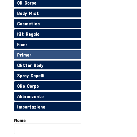
Oli Corpo
Body Mist
Cosmetica
Kit Regalo
Fixer
Primer
Glitter Body
Spray Capelli
Olio Corpo
Abbronzante
Importazione
Name