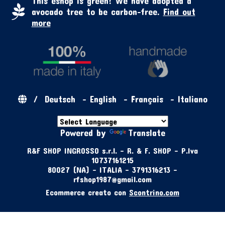
This eshop is green! We have adopted a
avocado tree to be carbon-free.
Find out
more
/
Deutsch
-
English
-
Français
-
Italiano
Powered by
Translate
R&F SHOP INGROSSO s.r.l. - R. & F. SHOP - P.Iva
10737161215
80027 (NA) - ITALIA - 3791316213 -
rfshop1987@gmail.com
Ecommerce creato con
Scontrino.com