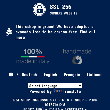
SSL-256
SICHERE WEBSITE
This eshop is green! We have adopted a
avocado tree to be carbon-free.
Find out
more
/
Deutsch
-
English
-
Français
-
Italiano
Powered by
Translate
R&F SHOP INGROSSO s.r.l. - R. & F. SHOP - P.Iva
10737161215
80027 (NA) - ITALIA - 3791316213 -