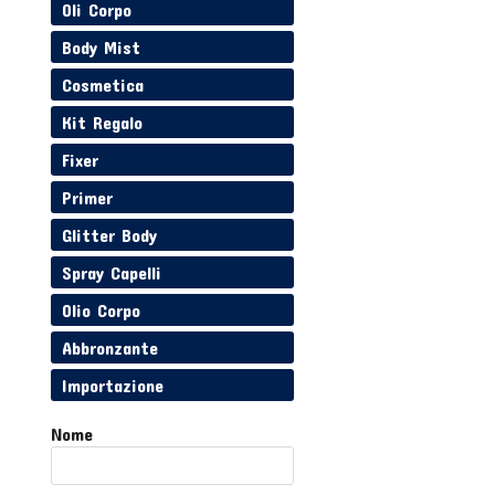
Oli Corpo
Body Mist
Cosmetica
Kit Regalo
Fixer
Primer
Glitter Body
Spray Capelli
Olio Corpo
Abbronzante
Importazione
Nome