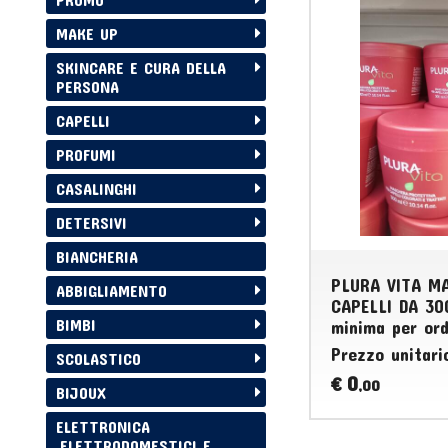
MAKE UP
SKINCARE E CURA DELLA
PERSONA
CAPELLI
PROFUMI
CASALINGHI
DETERSIVI
BIANCHERIA
PLURA VITA M
ABBIGLIAMENTO
CAPELLI DA 30
BIMBI
minima per ord
Prezzo unitari
SCOLASTICO
0
€
,00
BIJOUX
ELETTRONICA
,ELETTRODOMESTICI E