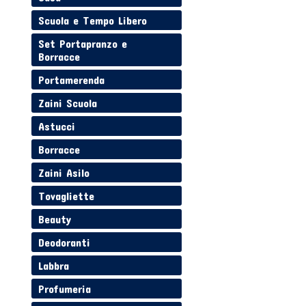
Scuola e Tempo Libero
Set Portapranzo e
Borracce
Portamerenda
Zaini Scuola
Astucci
Borracce
Zaini Asilo
Tovagliette
Beauty
Deodoranti
Labbra
Profumeria