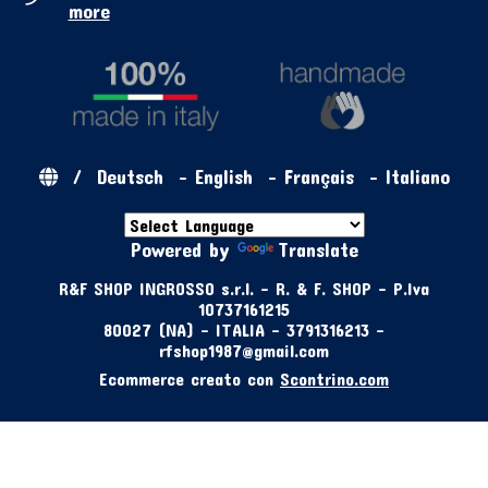
more
/
Deutsch
-
English
-
Français
-
Italiano
Powered by
Translate
R&F SHOP INGROSSO s.r.l. - R. & F. SHOP - P.Iva
10737161215
80027 (NA) - ITALIA - 3791316213 -
rfshop1987@gmail.com
Ecommerce creato con
Scontrino.com