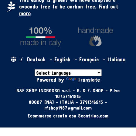
avocado tree to be carbon-free.
Find out
more
/
Deutsch
-
English
-
Français
-
Italiano
Powered by
Translate
R&F SHOP INGROSSO s.r.l. - R. & F. SHOP - P.Iva
10737161215
80027 (NA) - ITALIA - 3791316213 -
rfshop1987@gmail.com
Ecommerce creato con
Scontrino.com