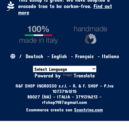
avocado tree to be carbon-free.
Find out
more
/
Deutsch
-
English
-
Français
-
Italiano
Powered by
Translate
R&F SHOP INGROSSO s.r.l. - R. & F. SHOP - P.Iva
10737161215
80027 (NA) - ITALIA - 3791316213 -
rfshop1987@gmail.com
Ecommerce creato con
Scontrino.com