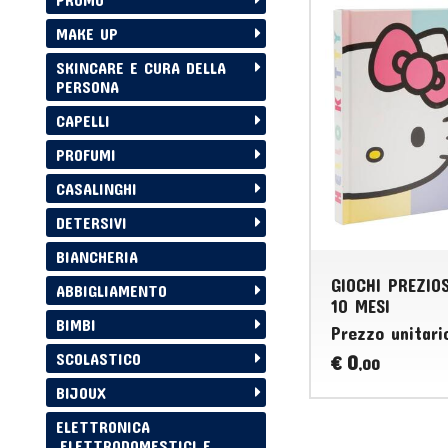
MAKE UP
SKINCARE E CURA DELLA
PERSONA
CAPELLI
PROFUMI
CASALINGHI
DETERSIVI
BIANCHERIA
GIOCHI PREZIO
ABBIGLIAMENTO
10 MESI
BIMBI
Prezzo unitari
SCOLASTICO
0
€
,00
BIJOUX
ELETTRONICA
,ELETTRODOMESTICI E