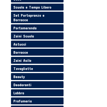
Scuola e Tempo Libero
Set Portapranzo e
Borracce
Portamerenda
Zaini Scuola
Astucci
Borracce
Zaini Asilo
Tovagliette
Beauty
Deodoranti
Labbra
Profumeria