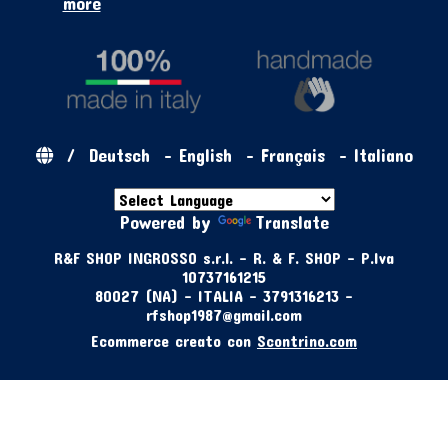
more
/
Deutsch
-
English
-
Français
-
Italiano
Powered by
Translate
R&F SHOP INGROSSO s.r.l. - R. & F. SHOP - P.Iva
10737161215
80027 (NA) - ITALIA - 3791316213 -
rfshop1987@gmail.com
Ecommerce creato con
Scontrino.com