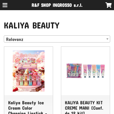
R&F SHOP INGROSSO s.r.l.
KALIYA BEAUTY
Relevanz
Kaliya Beauty Ice
KALIYA BEAUTY KIT
Cream Color
CREME MANI [Conf.
Changing Lipstick -
da 12 kit]