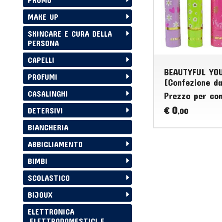
MAKE UP
SKINCARE E CURA DELLA
PERSONA
CAPELLI
BEAUTYFUL YO
PROFUMI
[Confezione da
CASALINGHI
Prezzo per co
0
€
DETERSIVI
,00
BIANCHERIA
ABBIGLIAMENTO
BIMBI
SCOLASTICO
BIJOUX
ELETTRONICA
,ELETTRODOMESTICI E