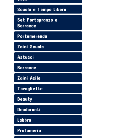
Scuola e Tempo Libero
Set Portapranzo e
Borracce
Portamerenda
Zaini Scuola
Astucci
Borracce
Zaini Asilo
Tovagliette
Beauty
Deodoranti
Labbra
Profumeria