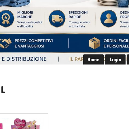
Home
Login
UL