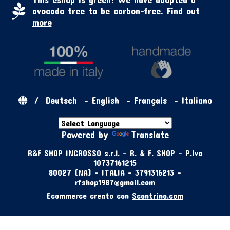
avocado tree to be carbon-free.
Find out
more
/
Deutsch
-
English
-
Français
-
Italiano
Powered by
Translate
R&F SHOP INGROSSO s.r.l. - R. & F. SHOP - P.Iva
10737161215
80027 (NA) - ITALIA - 3791316213 -
rfshop1987@gmail.com
Ecommerce creato con
Scontrino.com