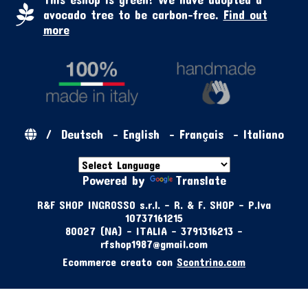
avocado tree to be carbon-free.
Find out
more
/
Deutsch
-
English
-
Français
-
Italiano
Powered by
Translate
R&F SHOP INGROSSO s.r.l. - R. & F. SHOP - P.Iva
10737161215
80027 (NA) - ITALIA - 3791316213 -
rfshop1987@gmail.com
Ecommerce creato con
Scontrino.com