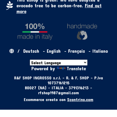
avocado tree to be carbon-free.
Find out
more
/
Deutsch
-
English
-
Français
-
Italiano
Powered by
Translate
R&F SHOP INGROSSO s.r.l. - R. & F. SHOP - P.Iva
10737161215
80027 (NA) - ITALIA - 3791316213 -
rfshop1987@gmail.com
Ecommerce creato con
Scontrino.com