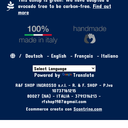
avocado tree to be carbon-free.
Find out
more
/
Deutsch
-
English
-
Français
-
Italiano
Powered by
Translate
R&F SHOP INGROSSO s.r.l. - R. & F. SHOP - P.Iva
10737161215
80027 (NA) - ITALIA - 3791316213 -
rfshop1987@gmail.com
Ecommerce creato con
Scontrino.com