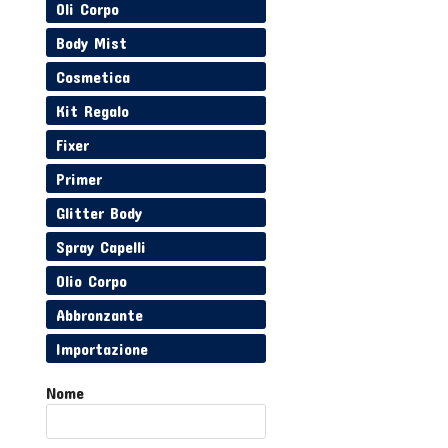
Oli Corpo
Body Mist
Cosmetica
Kit Regalo
Fixer
Primer
Glitter Body
Spray Capelli
Olio Corpo
Abbronzante
Importazione
Nome