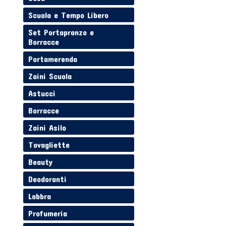
Scuola e Tempo Libero
Set Portapranzo e
Borracce
Portamerenda
Zaini Scuola
Astucci
Borracce
Zaini Asilo
Tovagliette
Beauty
Deodoranti
Labbra
Profumeria