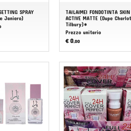
 SETTING SPRAY
TAILAIMEI FONDOTINTA SKIN
de Janiero)
ACTIVE MATTE (Dupe Charlo
Tilbury)*
o
Prezzo unitario
0
€
,00