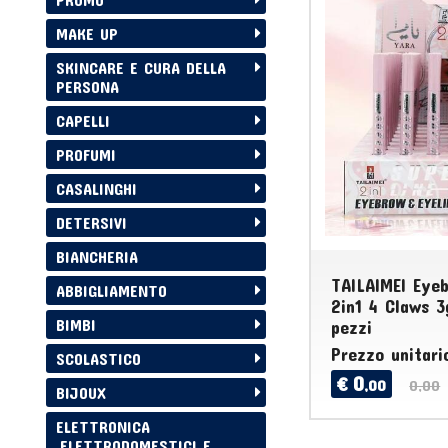
MAKE UP
SKINCARE E CURA DELLA
PERSONA
CAPELLI
PROFUMI
CASALINGHI
DETERSIVI
BIANCHERIA
TAILAIMEI Eye
ABBIGLIAMENTO
2in1 4 Claws 3
BIMBI
pezzi
Prezzo unitari
SCOLASTICO
0
€
,00
0,00
BIJOUX
ELETTRONICA
,ELETTRODOMESTICI E