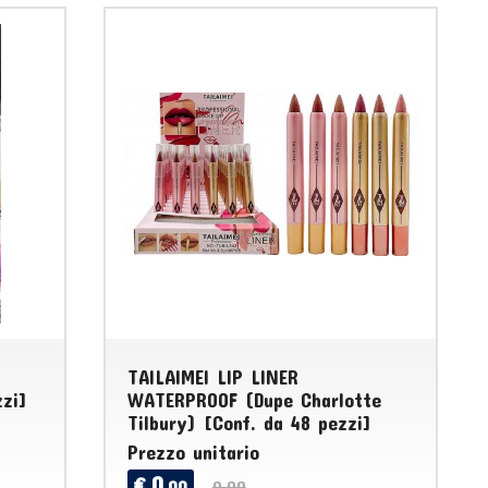
TAILAIMEI LIP LINER
zi]
WATERPROOF (Dupe Charlotte
Tilbury) [Conf. da 48 pezzi]
Prezzo unitario
0
€
,00
0,00