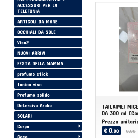
ACCESSORI PER LA
TELEFONIA
ARTICOLI DA MARE
OCCHIALI DA SOLE
Viso2
NUOVI ARRIVI
FESTA DELLA MAMMA
profumo stick
tonico viso
Profumo solido
Detersivo Arabo
TAILAIMEI MIC
DA 300 ml [Con
SOLARI
Prezzo unitari
Corpo
0
€
,00
0,00
Casa