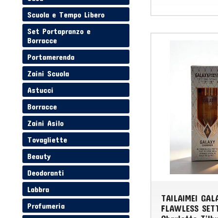
Scuola e Tempo Libero
Set Portapranzo e
Borracce
Portamerenda
Zaini Scuola
Astucci
Borracce
Zaini Asilo
Tovagliette
Beauty
Deodoranti
Labbra
TAILAIMEI GA
Profumeria
FLAWLESS SET