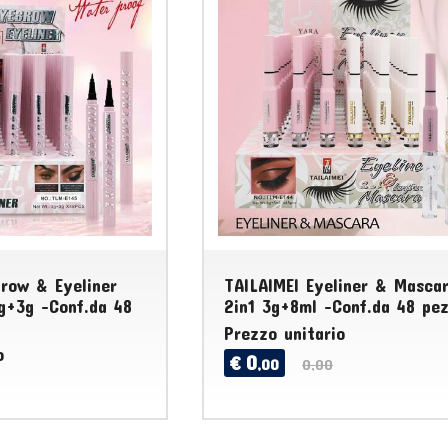
brow & Eyeliner
TAILAIMEI Eyeliner & Masca
g+3g -Conf.da 48
2in1 3g+8ml -Conf.da 48 pez
Prezzo unitario
o
0
€
,00
0,00