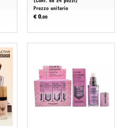
(Conf. da 24 pezzi)
Prezzo unitario
0
€
,00