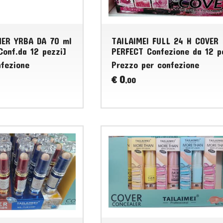
MER YRBA DA 70 ml
TAILAIMEI FULL 24 H COVER
onf.da 12 pezzi]
PERFECT Confezione da 12 p
nfezione
Prezzo per confezione
0
€
,00
ACCESSORI PER TELEFONIA VARI
ACE