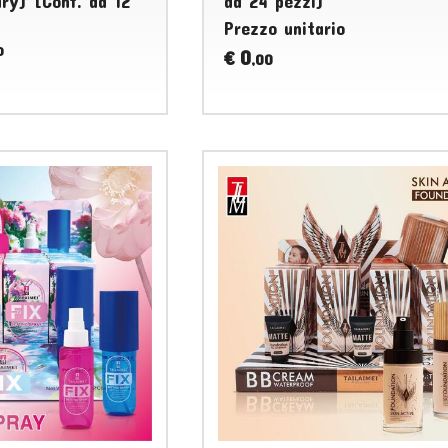
ury) [Conf. da 12
da 24 pezzi)
Prezzo unitario
o
0
€
,00