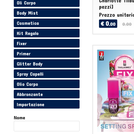
Charlotte Tilb
Oli Corpo
pezzi]
Body Mist
Prezzo unitari
0
Cosmetica
€
,00
0,00
Kit Regalo
Fixer
Primer
Glitter Body
Spray Capelli
Olio Corpo
Abbronzante
Importazione
Nome