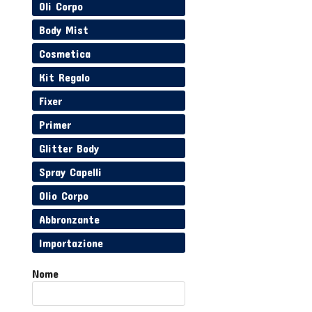
Oli Corpo
Body Mist
Cosmetica
Kit Regalo
Fixer
Primer
Glitter Body
Spray Capelli
Olio Corpo
Abbronzante
Importazione
Nome