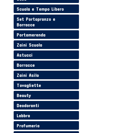
Scuola e Tempo Libero
Set Portapranzo e
Borracce
Portamerenda
Zaini Scuola
Astucci
Borracce
Zaini Asilo
Tovagliette
Beauty
Deodoranti
Labbra
Profumeria