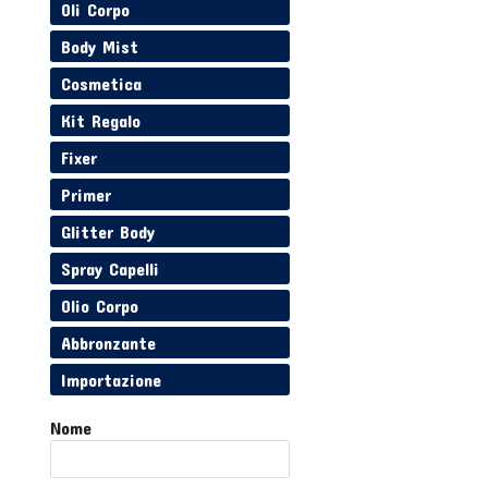
Oli Corpo
Body Mist
Cosmetica
Kit Regalo
Fixer
Primer
Glitter Body
Spray Capelli
Olio Corpo
Abbronzante
Importazione
Nome