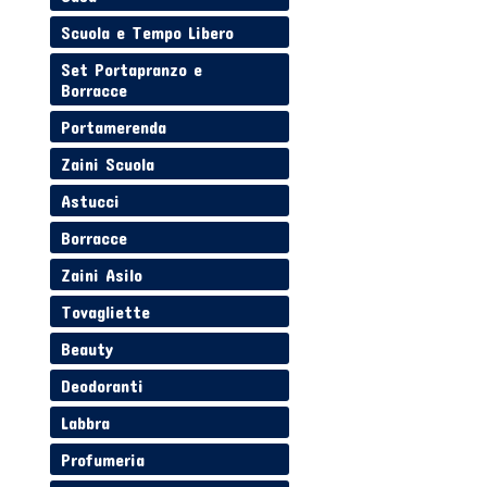
Scuola e Tempo Libero
Set Portapranzo e
Borracce
Portamerenda
Zaini Scuola
Astucci
Borracce
Zaini Asilo
Tovagliette
Beauty
Deodoranti
Labbra
Profumeria