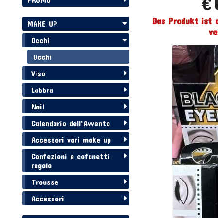
€
Das Produkt ist 
MAKE UP
ve
Occhi
Occhi
Viso
Labbra
Nail
Calendario dell'Avvento
Accessori vari make up
Confezioni e cofanetti
regalo
Trousse
Accessori