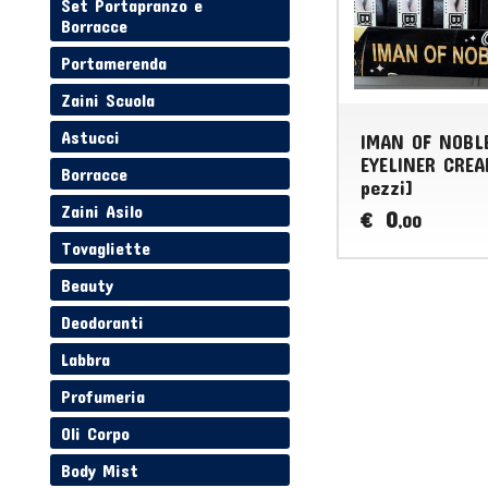
Set Portapranzo e
Borracce
Portamerenda
Zaini Scuola
Astucci
IMAN OF NOBL
EYELINER CREA
Borracce
pezzi]
Zaini Asilo
0
€
,00
Tovagliette
Beauty
Deodoranti
Labbra
Profumeria
Oli Corpo
Body Mist