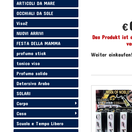
ARTICOLI DA MARE
OCCHIALI DA SOLE
Viso2
€
NUOVI ARRIVI
Das Produkt ist 
ve
FESTA DELLA MAMMA
profumo stick
Weiter einkaufen
tonico viso
Profumo solido
Detersivo Arabo
SOLARI
Corpo
Casa
Scuola e Tempo Libero