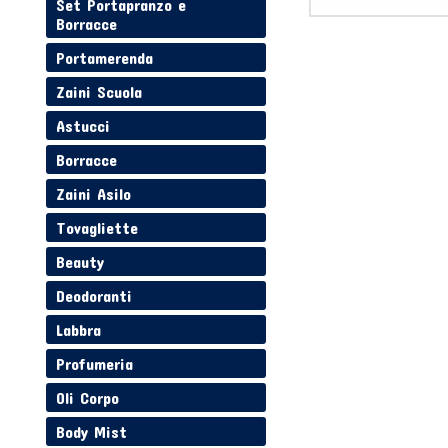
Set Portapranzo e
Borracce
Portamerenda
Zaini Scuola
Astucci
Borracce
Zaini Asilo
Tovagliette
Beauty
Deodoranti
Labbra
Profumeria
Oli Corpo
Body Mist