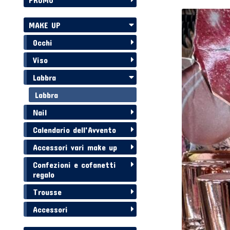
MAKE UP
Occhi
Viso
Labbra
Labbra
Nail
Calendario dell'Avvento
Accessori vari make up
Confezioni e cofanetti
regalo
Trousse
Accessori