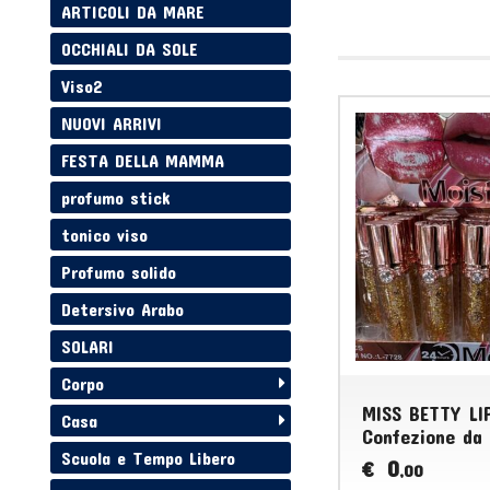
ARTICOLI DA MARE
OCCHIALI DA SOLE
Viso2
NUOVI ARRIVI
FESTA DELLA MAMMA
profumo stick
tonico viso
Profumo solido
Detersivo Arabo
SOLARI
Corpo
MISS BETTY LI
Casa
Confezione da
Scuola e Tempo Libero
0
€
,00