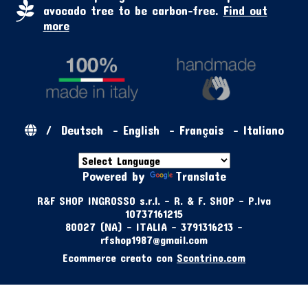
avocado tree to be carbon-free.
Find out
more
/
Deutsch
-
English
-
Français
-
Italiano
Powered by
Translate
R&F SHOP INGROSSO s.r.l. - R. & F. SHOP - P.Iva
10737161215
80027 (NA) - ITALIA - 3791316213 -
rfshop1987@gmail.com
Ecommerce creato con
Scontrino.com