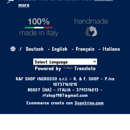
more
/
Deutsch
-
English
-
Français
-
Italiano
Powered by
Translate
R&F SHOP INGROSSO s.r.l. - R. & F. SHOP - P.Iva
10737161215
80027 (NA) - ITALIA - 3791316213 -
rfshop1987@gmail.com
Ecommerce creato con
Scontrino.com