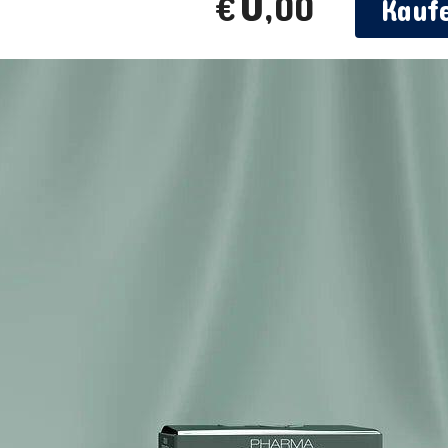
0
,00
€
Kauf