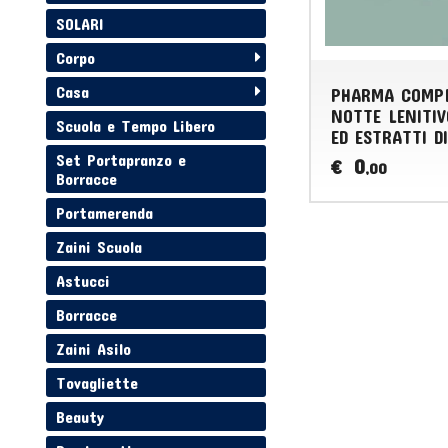
SOLARI
Corpo
Casa
PHARMA COMP
NOTTE LENITIV
Scuola e Tempo Libero
ED ESTRATTI D
Set Portapranzo e
0
€
,00
Borracce
Portamerenda
Zaini Scuola
Astucci
Borracce
Zaini Asilo
Tovagliette
Beauty