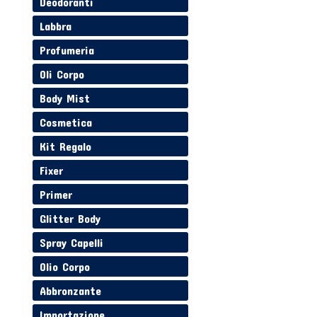
Deodoranti
Labbra
Profumeria
Oli Corpo
Body Mist
Cosmetica
Kit Regalo
Fixer
Primer
Glitter Body
Spray Capelli
Olio Corpo
Abbronzante
Importazione