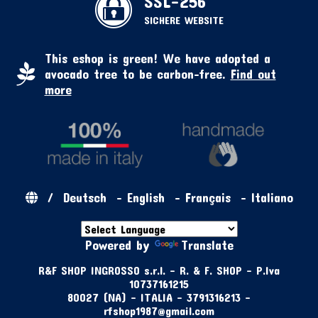
SSL-256
SICHERE WEBSITE
This eshop is green! We have adopted a
avocado tree to be carbon-free.
Find out
more
/
Deutsch
-
English
-
Français
-
Italiano
Powered by
Translate
R&F SHOP INGROSSO s.r.l. - R. & F. SHOP - P.Iva
10737161215
80027 (NA) - ITALIA - 3791316213 -
rfshop1987@gmail.com