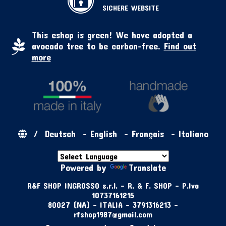
SICHERE WEBSITE
This eshop is green! We have adopted a
avocado tree to be carbon-free.
Find out
more
/
Deutsch
-
English
-
Français
-
Italiano
Powered by
Translate
R&F SHOP INGROSSO s.r.l. - R. & F. SHOP - P.Iva
10737161215
80027 (NA) - ITALIA - 3791316213 -
rfshop1987@gmail.com