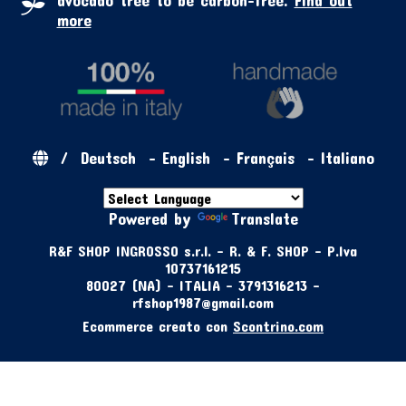
more
/
Deutsch
-
English
-
Français
-
Italiano
Powered by
Translate
R&F SHOP INGROSSO s.r.l. - R. & F. SHOP - P.Iva
10737161215
80027 (NA) - ITALIA - 3791316213 -
rfshop1987@gmail.com
Ecommerce creato con
Scontrino.com