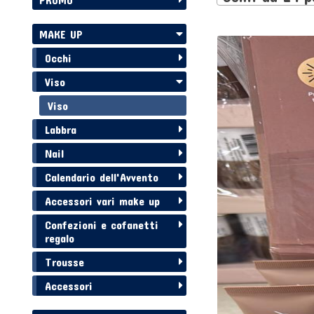
MAKE UP
Occhi
Viso
Viso
Labbra
Nail
Calendario dell'Avvento
Accessori vari make up
Confezioni e cofanetti
regalo
Trousse
Accessori