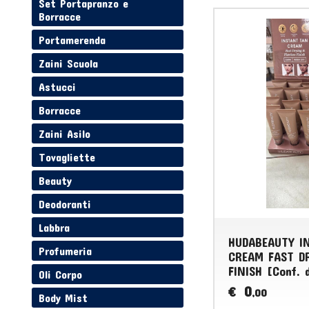
Set Portapranzo e
Borracce
Portamerenda
Zaini Scuola
Astucci
Borracce
Zaini Asilo
Tovagliette
Beauty
Deodoranti
Labbra
HUDABEAUTY I
Profumeria
CREAM FAST D
FINISH [Conf. 
Oli Corpo
0
€
,00
Body Mist