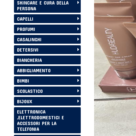
SKINCARE E CURA DELLA
PERSONA
CAPELLI
PROFUMI
CASALINGHI
DETERSIVI
BIANCHERIA
ABBIGLIAMENTO
BIMBI
SCOLASTICO
BIJOUX
ELETTRONICA
,ELETTRODOMESTICI E
ACCESSORI PER LA
TELEFONIA