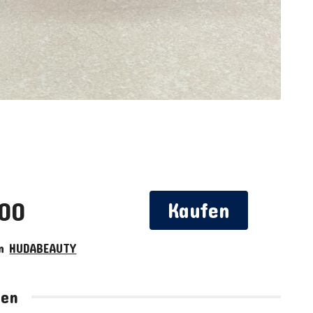
,00
Kaufen
on
HUDABEAUTY
hen