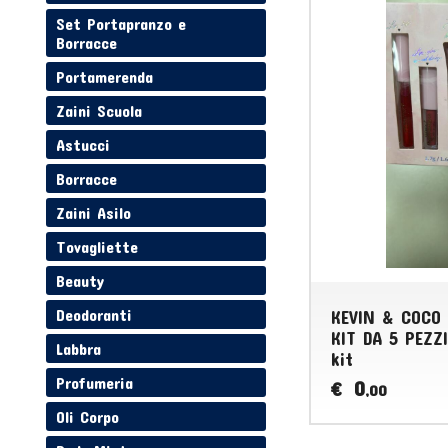
Set Portapranzo e
Borracce
Portamerenda
Zaini Scuola
Astucci
Borracce
Zaini Asilo
Tovagliette
Beauty
Deodoranti
KEVIN & COCO
KIT DA 5 PEZZI
Labbra
kit
Profumeria
0
€
,00
Oli Corpo