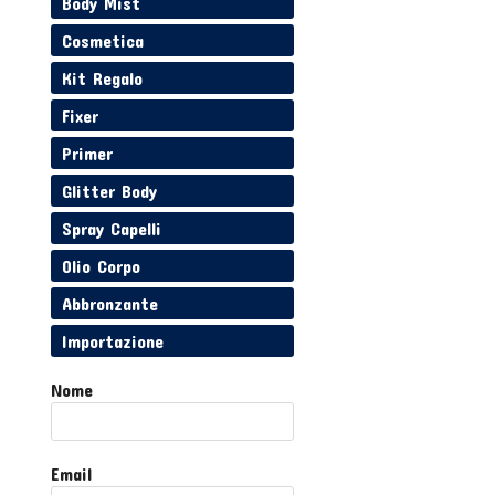
Body Mist
Cosmetica
Kit Regalo
Fixer
Primer
Glitter Body
Spray Capelli
Olio Corpo
Abbronzante
Importazione
Nome
Email