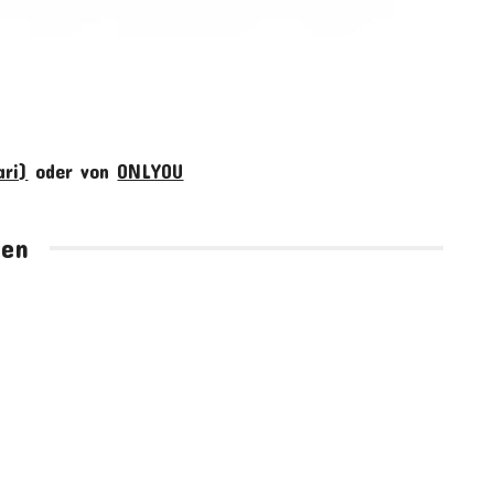
ari)
oder von
ONLYOU
hen