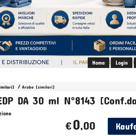
Home
Login
imilari)
Arabo (similari)
DP DA 30 ml N°8143 [Conf.da
zione
0
,00
€
Kauf