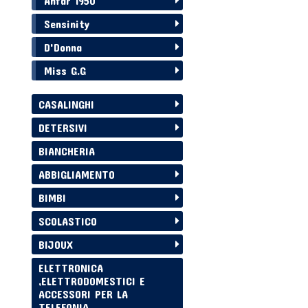
Anfar 1950
Sensinity
D'Donna
Miss G.G
CASALINGHI
DETERSIVI
BIANCHERIA
ABBIGLIAMENTO
BIMBI
SCOLASTICO
BIJOUX
ELETTRONICA
,ELETTRODOMESTICI E
ACCESSORI PER LA
TELEFONIA