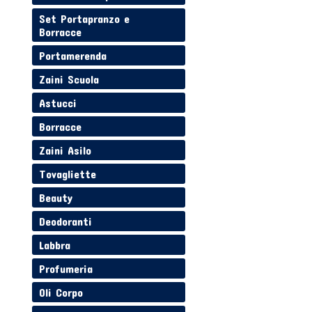
Set Portapranzo e
Borracce
Portamerenda
Zaini Scuola
Astucci
Borracce
Zaini Asilo
Tovagliette
Beauty
Deodoranti
Labbra
Profumeria
Oli Corpo