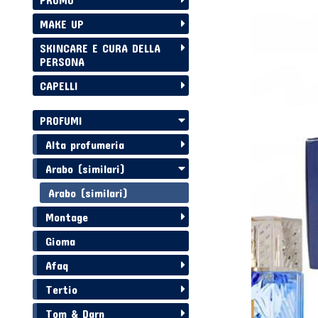
MAKE UP
SKINCARE E CURA DELLA
PERSONA
CAPELLI
PROFUMI
Alta profumeria
Arabo (similari)
Arabo (similari)
Montage
Gioma
Afaq
Tertio
Tom & Darn