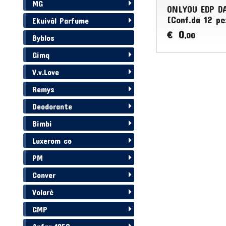
MG
ONLYOU EDP DA
[Conf.da 12 pe
Ekuivàl Parfume
0
€
,00
Byblos
Gimq
V.v.Love
Remys
Deodorante
Bimbi
Luxerom co
PM
Conver
Volarè
GMP