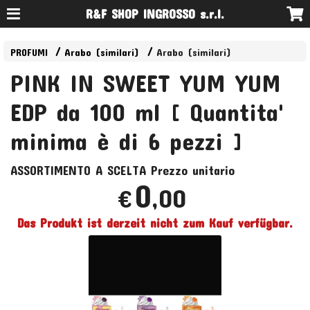
R&F SHOP INGROSSO s.r.l.
PROFUMI
Arabo (similari)
Arabo (similari)
PINK IN SWEET YUM YUM
EDP da 100 ml [ Quantita'
minima è di 6 pezzi ]
ASSORTIMENTO
A
SCELTA
Prezzo unitario
0
,00
€
Das Produkt ist derzeit nicht zum Kauf verfügbar.