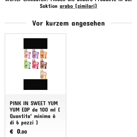
Sektion
arabo (similari)
Vor kurzem angesehen
PINK IN SWEET YUM
YUM EDP da 100 ml [
Quantita' minima è
di 6 pezzi ]
0
€
,00